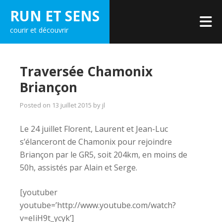
Skip
RUN ET SENS
to
courir et découvrir
content
Traversée Chamonix
Briançon
Posted on
13 juillet 2015
by
jl
Le 24 juillet Florent, Laurent et Jean-Luc
s’élanceront de Chamonix pour rejoindre
Briançon par le GR5, soit 204km, en moins de
50h, assistés par Alain et Serge.
[youtuber
youtube=’http://www.youtube.com/watch?
v=eIiH9t_ycyk’]