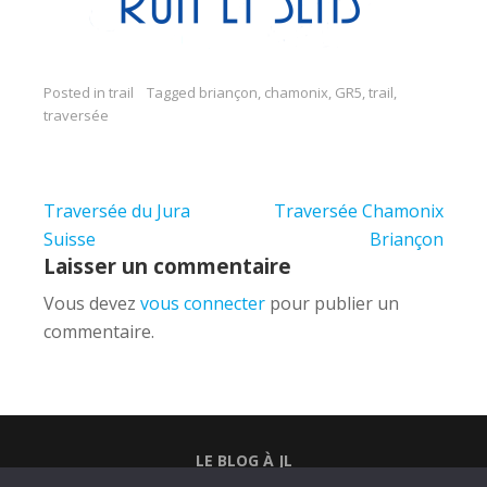
Posted in
trail
Tagged
briançon
,
chamonix
,
GR5
,
trail
,
traversée
Navigation
Traversée du Jura
Traversée Chamonix
de
Suisse
Briançon
Laisser un commentaire
l’article
Vous devez
vous connecter
pour publier un
commentaire.
LE BLOG À JL