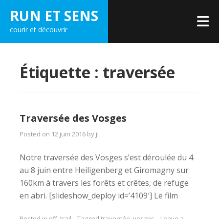
Skip
RUN ET SENS
to
courir et découvrir
content
Étiquette :
traversée
Traversée des Vosges
Posted on
12 juin 2016
by
jl
Notre traversée des Vosges s’est déroulée du 4
au 8 juin entre Heiligenberg et Giromagny sur
160km à travers les forêts et crêtes, de refuge
en abri. [slideshow_deploy id=’4109′] Le film
Posted in
off
,
trail
Tagged
traversée
,
vosges
Leave a