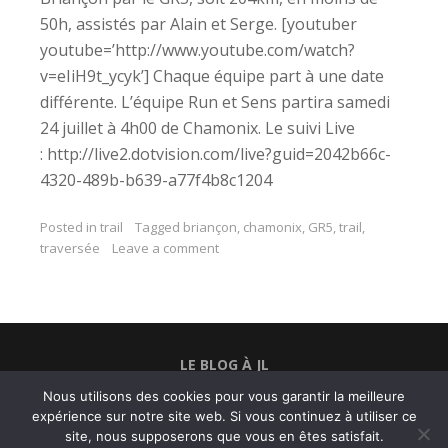
50h, assistés par Alain et Serge. [youtuber
youtube=’http://www.youtube.com/watch?
v=eIiH9t_ycyk’] Chaque équipe part à une date
différente. L’équipe Run et Sens partira samedi
24 juillet à 4h00 de Chamonix. Le suivi Live
: http://live2.dotvision.com/live?guid=2042b66c-
4320-489b-b639-a77f4b8c1204
Posted in
trail
Tagged
briançon
,
chamonix
,
GR5
,
trail
,
traversée
Leave a comment
LE BLOG À JL
Nous utilisons des cookies pour vous garantir la meilleure
BELFORTRAIL
expérience sur notre site web. Si vous continuez à utiliser ce
COPYRIGHT © 2026
RUN ET SENS
•
Fabulous
site, nous supposerons que vous en êtes satisfait.