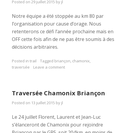
Posted on
29 juillet 2015
by
jl
Notre équipe a été stoppée au km 80 par
l’organisation pour cause d’orage. Nous
retenterons ce défi l’année prochaine mais en
OFF cette fois afin de ne pas être soumis à des
décisions arbitraires.
Posted in
trail
Tagged
briançon
,
chamonix
,
traversée
Leave a comment
Traversée Chamonix Briançon
Posted on
13 juillet 2015
by
jl
Le 24 juillet Florent, Laurent et Jean-Luc
s’élanceront de Chamonix pour rejoindre
Briançon par le GR5, soit 204km, en moins de