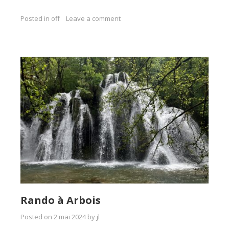
Posted in
off
Leave a comment
Rando à Arbois
Posted on
2 mai 2024
by
jl