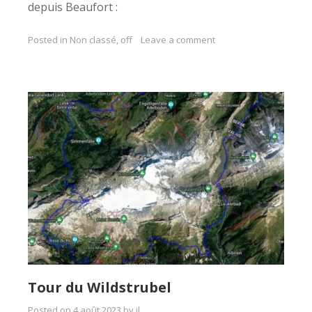
depuis Beaufort :
Posted in
Non classé
,
off
Leave a comment
Tour du Wildstrubel
Posted on
4 août 2023
by
jl