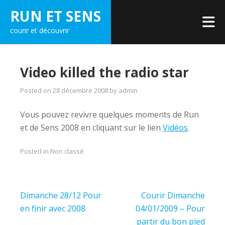
Skip
RUN ET SENS
to
courir et découvrir
content
Video killed the radio star
Posted on
28 décembre 2008
by
admin
Vous pouvez revivre quelques moments de Run
et de Sens 2008 en cliquant sur le lien
Vidéos
.
Posted in Non classé
Navigation
Dimanche 28/12 Pour
Courir Dimanche
de
en finir avec 2008
04/01/2009 – Pour
partir du bon pied