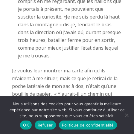
compris en me regardant, que les haillons que
je portais à présent, ne pouvaient que
susciter la curiosité. «Je me suis perdu là haut
dans la montagne » dis-je, tendant le bras
dans la direction où j’avais dû, durant presque
trois heures, batailler ferme pour en sortir,
comme pour mieux justifier l’état dans lequel
je me trouvais.
Je voulus leur montrer ma carte afin qu’ils
m’aident à me situer, mais ce que je retirai de la
poche latérale de mon sac à dos, n’était qu’une
bouillie de papier. « Y aurait-il un chemin qui
part d’ici, et me permettrait de rejoindre le GR 5
Nous utilisons des cookies pour vous garantir la meilleure
? » Mais la seule réponse qu’ils m’adressèrent,
expérience sur notre site web. Si vous continuez à utiliser ce
site, nous supposerons que vous en êtes satisfait.
fut cette interrogation : « vous n’êtes pas
blessé ? » Je fis mine d’essuyer d’un revers de la
OK
Refuser
Politique de confidentialité
main les traces de sang séché qui couvraient par