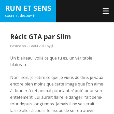
Skip
RUN ET SENS
to
courir et découvrir
content
Récit GTA par Slim
Posted on
23 août 2017
by
jl
Un blaireau, voilà ce que tu es, un véritable
blaireau.
Non, non, je retire ce que je viens de dire, je vaux
encore bien moins que cette image que l’on aime
à donner à cet animal pourtant réputé pour son
entêtement. Lui aurait flairé le danger, fait demi-
tour depuis longtemps. Jamais il ne se serait
laissé aller à courir le risque de se retrouver