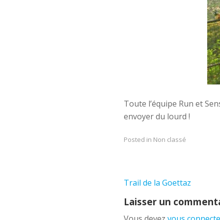
Toute l’équipe Run et Sen
envoyer du lourd !
Posted in Non classé
Navigation
Trail de la Goettaz
de
Laisser un comment
l’article
Vous devez
vous connecte