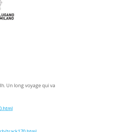
3h. Un long voyage qui va
0.html
ch/
track170.html