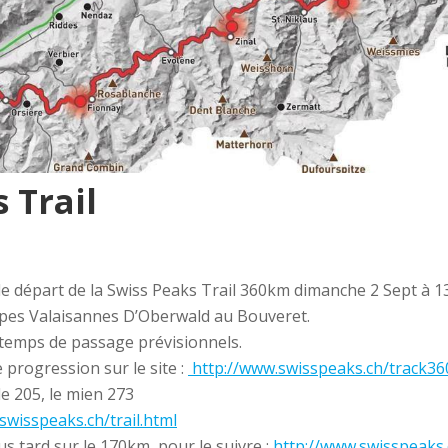
 Trail
le départ de la Swiss Peaks Trail 360km dimanche 2 Sept à 1
Alpes Valaisannes D’Oberwald au Bouveret.
os temps de passage prévisionnels.
progression sur le site :
http://www.swisspeaks.ch/
track36
le 205, le mien 273
swisspeaks.ch/trail.html
s tard sur le 170km, pour le suivre :
http://www.swisspeaks.