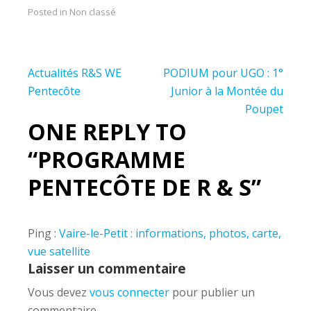
Posted in Non classé
Navigation
Actualités R&S WE
PODIUM pour UGO : 1°
de
Pentecôte
Junior à la Montée du
Poupet
l’article
ONE REPLY TO
“PROGRAMME
PENTECÔTE DE R & S”
Ping :
Vaire-le-Petit : informations, photos, carte,
vue satellite
Laisser un commentaire
Vous devez
vous connecter
pour publier un
commentaire.