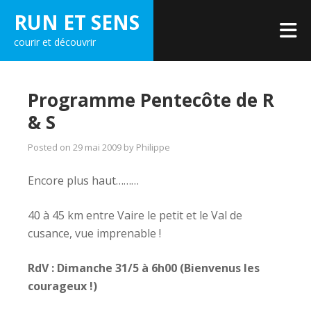
Skip
RUN ET SENS
to
courir et découvrir
content
Programme Pentecôte de R
& S
Posted on
29 mai 2009
by
Philippe
Encore plus haut………
40 à 45 km entre Vaire le petit et le Val de
cusance, vue imprenable !
RdV : Dimanche 31/5 à 6h00 (Bienvenus les
courageux !)