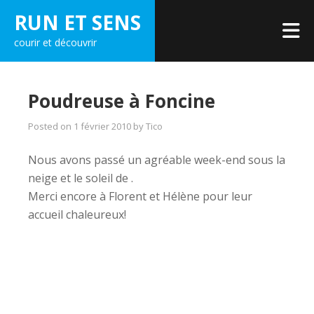
Skip
RUN ET SENS
to
courir et découvrir
content
Poudreuse à Foncine
Posted on
1 février 2010
by
Tico
Nous avons passé un agréable week-end sous la
neige et le soleil de .
Merci encore à Florent et Hélène pour leur
accueil chaleureux!