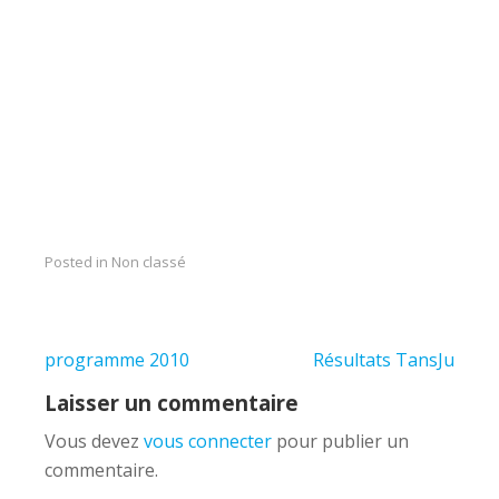
Posted in Non classé
Navigation
programme 2010
Résultats TansJu
de
Laisser un commentaire
l’article
Vous devez
vous connecter
pour publier un
commentaire.