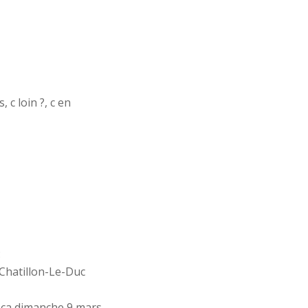
 c loin ?, c en
:
Chatillon-Le-Duc
e ça dimanche 9 mars.