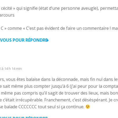
cécité » qui signifie (état d’une personne aveugle), permetta
parcours
 » comme « C’est pas évident de faire un commentaire ! mais
VOUS POUR RÉPONDRE
8 à 14 h 14 min
ars, vous êtes balaise dans la déconnade, mais fin nul dans le
e sait même plus compter jusqu’à 6 (j’ai peur pour la compta 
a même pas compris qu’il sagit de trouver des lieux, mais bo
e c’était irrécupérable. Franchement, c’est déséspérant. Je cro
se balade CCCCCCC tout seul si ça continue.