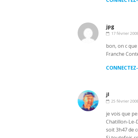
CONNECTEZ-
jpg
17 février 200
bon, on c que 
Franche Cont
CONNECTEZ-
jl
25 février 200
je vois que p
Chatillon-Le
soit 3h47 de 
Si toutefois c