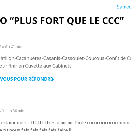
Samed
TO “PLUS FORT QUE LE CCC”
8 à 8 h 21 min
 Châtillon-Cacahuètes-Casanis-Cassoulet-Coucous-Confit de C
r finir en Cuvette aux Cabinets
VOUS POUR RÉPONDRE
8 à 11 h 30 min
ertainement tttttttttttrès diiiiiiiiiiiiifficile cococoococ
u nous fais fais fais fais faire !!