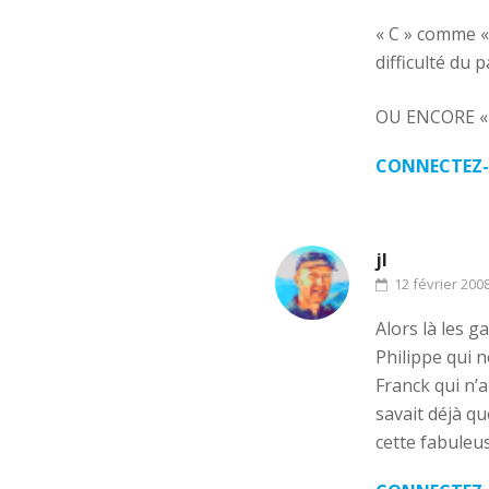
« C » comme « 
difficulté du 
OU ENCORE « C
CONNECTEZ-
jl
12 février 200
Alors là les g
Philippe qui n
Franck qui n’
savait déjà qu
cette fabuleu