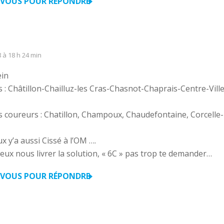
VOUS POUR RÉPONDRE
8 à 18 h 24 min
ein
s : Châtillon-Chailluz-les Cras-Chasnot-Chaprais-Centre-Ville
s coureurs : Chatillon, Champoux, Chaudefontaine, Corcelle-
x y’a aussi Cissé à l’OM ….
peux nous livrer la solution, « 6C » pas trop te demander…
VOUS POUR RÉPONDRE