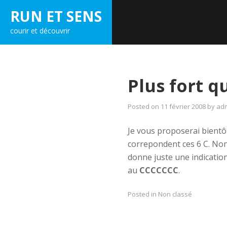
Skip
RUN ET SENS
to
courir et découvrir
content
Plus fort q
Posted on
11 février 2008
by
ad
Je vous proposerai bientô
correpondent ces 6 C. No
donne juste une indication
au
CCCCCCC
.
Posted in Non classé