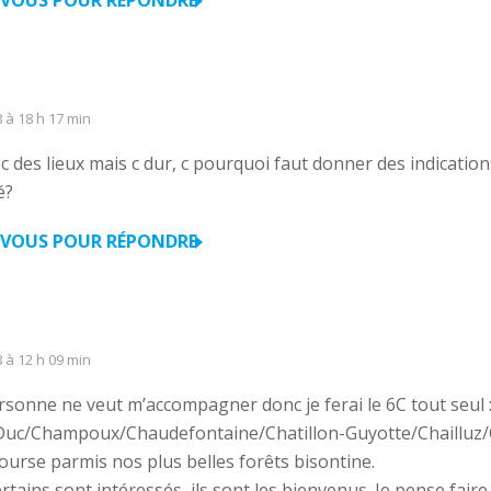
VOUS POUR RÉPONDRE
8 à 18 h 17 min
c des lieux mais c dur, c pourquoi faut donner des indications,
é?
VOUS POUR RÉPONDRE
8 à 12 h 09 min
ersonne ne veut m’accompagner donc je ferai le 6C tout seul 
-Duc/Champoux/Chaudefontaine/Chatillon-Guyotte/Chailluz/
course parmis nos plus belles forêts bisontine.
ertains sont intéressés, ils sont les bienvenus. Je pense fair