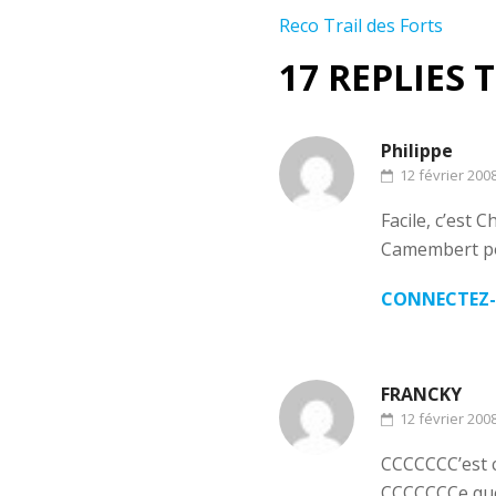
Navigation
Reco Trail des Forts
de
17 REPLIES 
l’article
Philippe
12 février 200
Facile, c’est
Camembert pou
CONNECTEZ-
FRANCKY
12 février 200
CCCCCCC’est c
CCCCCCCe que t