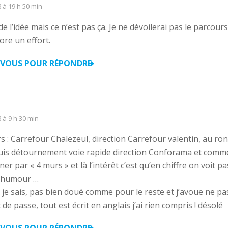
8 à 19 h 50 min
de l’idée mais ce n’est pas ça. Je ne dévoilerai pas le parcour
ore un effort.
VOUS POUR RÉPONDRE
8 à 9 h 30 min
s : Carrefour Chalezeul, direction Carrefour valentin, au ron
is détournement voie rapide direction Conforama et comme
er par « 4 murs » et là l’intérêt c’est qu’en chiffre on voit pa
d’humour …
: je sais, pas bien doué comme pour le reste et j’avoue ne p
e passe, tout est écrit en anglais j’ai rien compris ! désolé