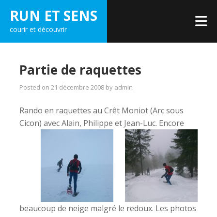
Skip
RUN ET SENS
to
courir et découvrir
content
Partie de raquettes
Posted on
21 décembre 2008
by
admin
Rando en raquettes au Crêt Moniot (Arc sous
Cicon) avec Alain, Philip
pe et Jean-Luc.
Encore
beaucoup de neige malgré le redoux. Les photos