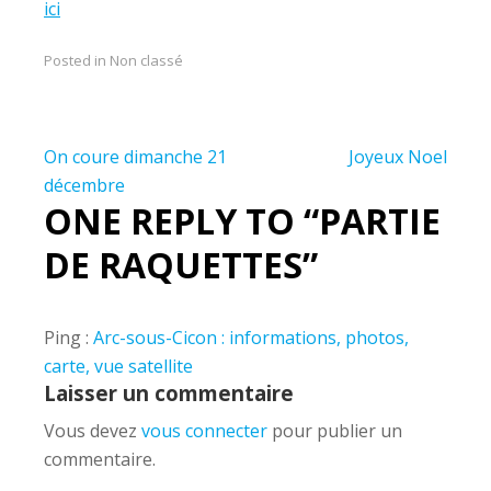
ici
Posted in Non classé
Navigation
On coure dimanche 21
Joyeux Noel
de
décembre
ONE REPLY TO “PARTIE
l’article
DE RAQUETTES”
Ping :
Arc-sous-Cicon : informations, photos,
carte, vue satellite
Laisser un commentaire
Vous devez
vous connecter
pour publier un
commentaire.