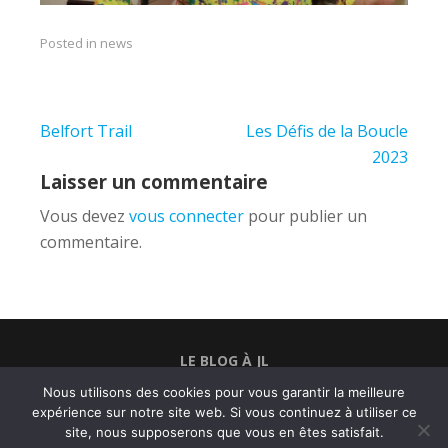
Posted in
news
Navigation
Belfort Trail
Les Défis de la Boucle
de
2023
Laisser un commentaire
l’article
Vous devez
vous connecter
pour publier un
commentaire.
LE BLOG À JL
BELFORTRAIL
Nous utilisons des cookies pour vous garantir la meilleure
expérience sur notre site web. Si vous continuez à utiliser ce
COPYRIGHT © 2026
RUN ET SENS
•
Fabulous
site, nous supposerons que vous en êtes satisfait.