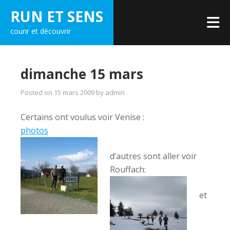
Skip
RUN ET SENS
to
courir et découvrir
content
dimanche 15 mars
Posted on
15 mars 2009
by
admin
Certains ont voulus voir Venise :
photos
d’autres sont aller voir
Rouffach:
et