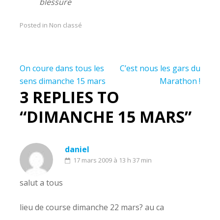
blessure
Posted in Non classé
Navigation
On coure dans tous les
C’est nous les gars du
de
sens dimanche 15 mars
Marathon !
3 REPLIES TO
l’article
“DIMANCHE 15 MARS”
daniel
17 mars 2009 à 13 h 37 min
salut a tous
lieu de course dimanche 22 mars? au ca