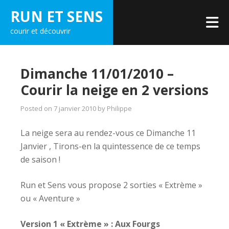
Skip
RUN ET SENS
to
courir et découvrir
content
Dimanche 11/01/2010 –
Courir la neige en 2 versions
Posted on
7 janvier 2010
by
Philippe
La neige sera au rendez-vous ce Dimanche 11
Janvier , Tirons-en la quintessence de ce temps
de saison !
Run et Sens vous propose 2 sorties « Extrème »
ou « Aventure »
Version 1 « Extrème » : Aux Fourgs