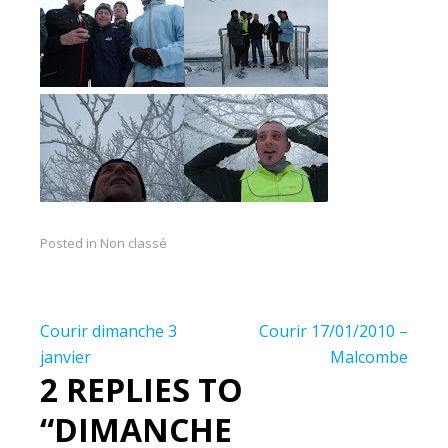
Posted in Non classé
Navigation
Courir dimanche 3
Courir 17/01/2010 –
de
janvier
Malcombe
2 REPLIES TO
l’article
“DIMANCHE