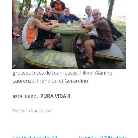
grosses bises de Juan-Lucas, Filipo, Alanino,
Laurenzo, Frankito, et Gerardino
asta luego,
PURA VIDA !!
Posted in Non classé
Navigation
Courir dimanche 29
Transtica 2009 : mon