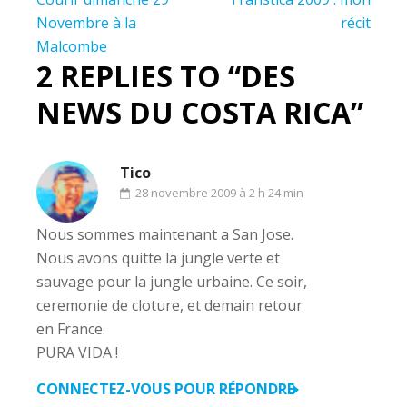
de
Novembre à la
récit
Malcombe
l’article
2 REPLIES TO “DES
NEWS DU COSTA RICA”
Tico
28 novembre 2009 à 2 h 24 min
Nous sommes maintenant a San Jose.
Nous avons quitte la jungle verte et
sauvage pour la jungle urbaine. Ce soir,
ceremonie de cloture, et demain retour
en France.
PURA VIDA !
CONNECTEZ-VOUS POUR RÉPONDRE