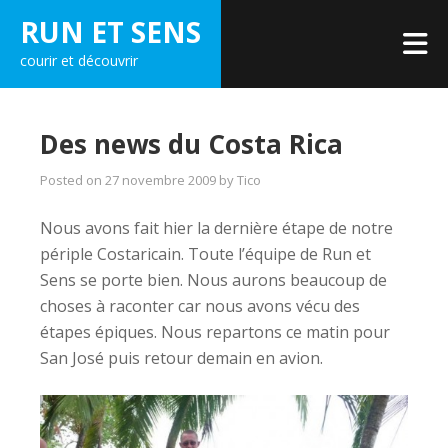
Skip
RUN ET SENS
to
courir et découvrir
content
Des news du Costa Rica
Posted on
27 novembre 2009
by
Tico
Nous avons fait hier la dernière étape de notre
périple Costaricain. Toute l’équipe de Run et
Sens se porte bien. Nous aurons beaucoup de
choses à raconter car nous avons vécu des
étapes épiques. Nous repartons ce matin pour
San José puis retour demain en avion.