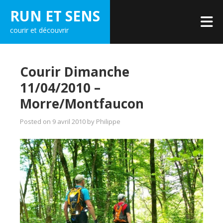
Skip
RUN ET SENS
to
courir et découvrir
content
Courir Dimanche
11/04/2010 –
Morre/Montfaucon
Posted on
9 avril 2010
by
Philippe