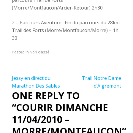
(Morre/Montfaucon/Arcier-Retour) 2h30
2 – Parcours Aventure : Fin du parcours du 28km
Trail des Forts (Morre/Montfaucon/Morre) – 1h
30
Posted in Non classé
Navigation
Jessy en direct du
Trail Notre Dame
de
Marathon Des Sables
d’Aigremont
ONE REPLY TO
l’article
“COURIR DIMANCHE
11/04/2010 –
MORRE/MONTFAUCON”