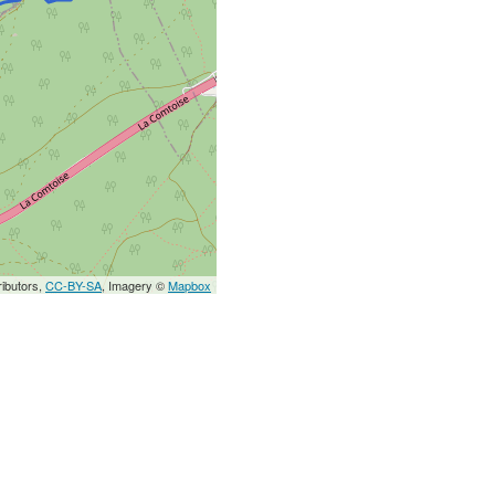
ibutors,
CC-BY-SA
, Imagery ©
Mapbox