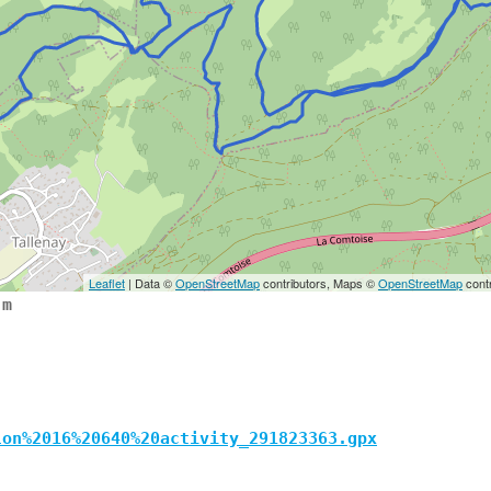
Leaflet
| Data ©
OpenStreetMap
contributors, Maps ©
OpenStreetMap
contr
 m
lon%2016%20640%20activity_291823363.gpx