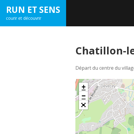
Skip
RUN ET SENS
to
courir et découvrir
content
Chatillon-
Départ du centre du villag
+
−