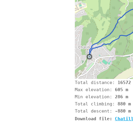
Total distance:
16572
Max elevation:
605 m
Min elevation:
286 m
Total climbing:
880 m
Total descent:
-880 m
Download file:
Chatil