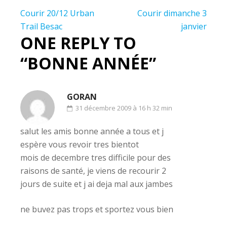
Navigation
Courir 20/12 Urban
Courir dimanche 3
de
Trail Besac
janvier
ONE REPLY TO
l’article
“BONNE ANNÉE”
GORAN
31 décembre 2009 à 16 h 32 min
salut les amis bonne année a tous et j
espère vous revoir tres bientot
mois de decembre tres difficile pour des
raisons de santé, je viens de recourir 2
jours de suite et j ai deja mal aux jambes
ne buvez pas trops et sportez vous bien