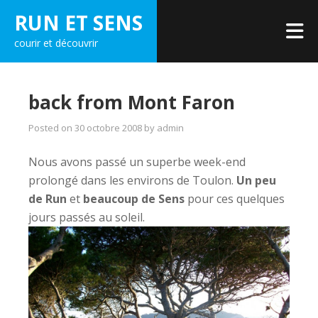
Skip
RUN ET SENS
to
courir et découvrir
content
back from Mont Faron
Posted on
30 octobre 2008
by
admin
Nous avons passé un superbe week-end
prolongé dans les environs de Toulon.
Un peu
de Run
et
beaucoup de Sens
pour ces quelques
jours passés au soleil.