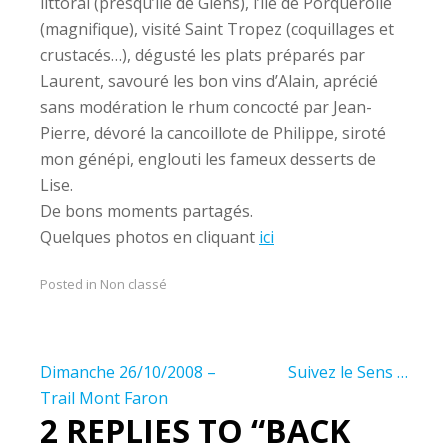
littoral (presqu’ile de Giens), l’ile de Porquerolle
(magnifique), visité Saint Tropez (coquillages et
crustacés…), dégusté les plats préparés par
Laurent, savouré les bon vins d’Alain, aprécié
sans modération le rhum concocté par Jean-
Pierre, dévoré la cancoillote de Philippe, siroté
mon génépi, englouti les fameux desserts de
Lise.
De bons moments partagés.
Quelques photos en cliquant
ici
Posted in Non classé
Navigation
Dimanche 26/10/2008 –
Suivez le Sens …
de
Trail Mont Faron
2 REPLIES TO “BACK
l’article