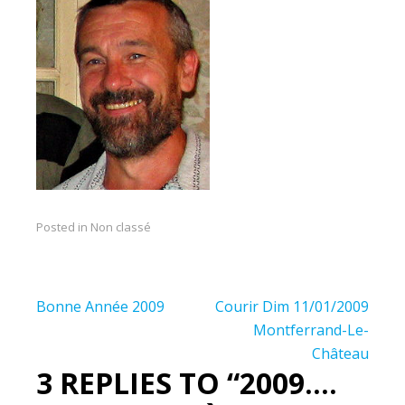
Posted in Non classé
Navigation
Bonne Année 2009
Courir Dim 11/01/2009
de
Montferrand-Le-
Château
l’article
3 REPLIES TO “2009….