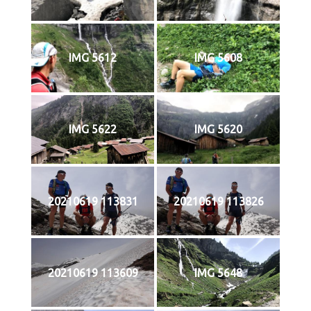
IMG 5612
IMG 5608
IMG 5622
IMG 5620
20210619 113831
20210619 113826
20210619 113609
IMG 5648